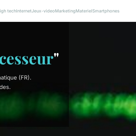
igh tech
Internet
Jeux-video
Marketing
Materiel
Smartphones
cesseur
"
atique (FR).
des.