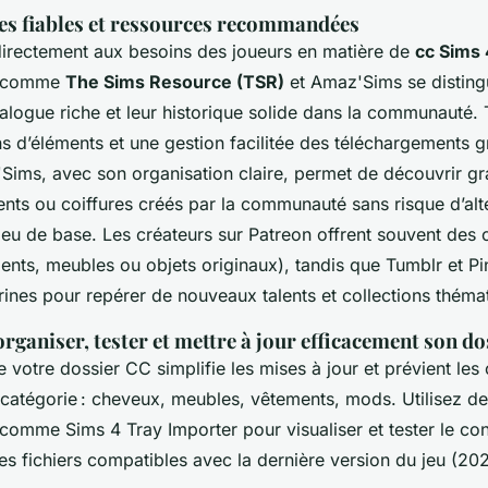
es fiables et ressources recommandées
irectement aux besoins des joueurs en matière de
cc Sims
s comme
The Sims Resource (TSR)
et Amaz'Sims se distingu
catalogue riche et leur historique solide dans la communauté
ns d’éléments et une gestion facilitée des téléchargements 
'Sims, avec son organisation claire, permet de découvrir gr
nts ou coiffures créés par la communauté sans risque d’alté
eu de base. Les créateurs sur Patreon offrent souvent des 
nts, meubles ou objets originaux), tandis que Tumblr et Pin
trines pour repérer de nouveaux talents et collections théma
rganiser, tester et mettre à jour efficacement son d
e votre dossier CC simplifie les mises à jour et prévient les 
 catégorie : cheveux, meubles, vêtements, mods. Utilisez de
 comme Sims 4 Tray Importer pour visualiser et tester le co
s fichiers compatibles avec la dernière version du jeu (2025