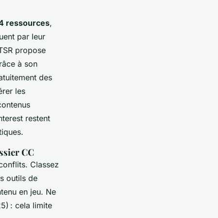
 4 ressources
,
ent par leur
. TSR propose
grâce à son
atuitement des
rer les
contenus
terest restent
tiques.
ossier CC
conflits. Classez
s outils de
ntenu en jeu. Ne
) : cela limite