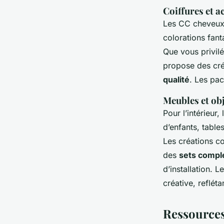
Coiffures et a
Les CC cheveux 
colorations fanta
Que vous privilé
propose des cré
qualité
. Les pac
Meubles et ob
Pour l’intérieur
d’enfants, table
Les créations co
des
sets compl
d’installation. 
créative, reflét
Ressources