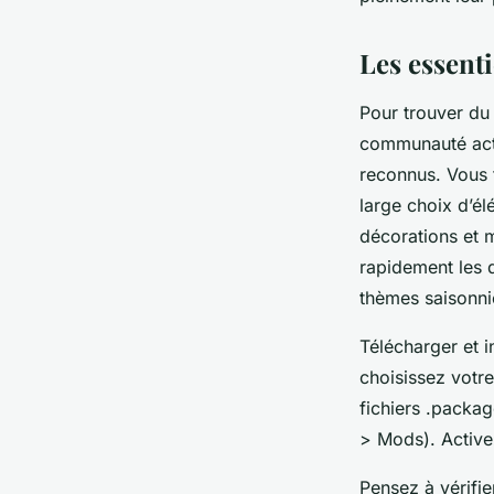
Romy
•
19 août 2025
•
5 min de lecture
Les essenti
Pour trouver du 
communauté acti
reconnus. Vous 
large choix d’él
décorations et m
rapidement les 
thèmes saisonni
Télécharger et i
choisissez votre
fichiers .packa
> Mods). Active
Pensez à vérifie