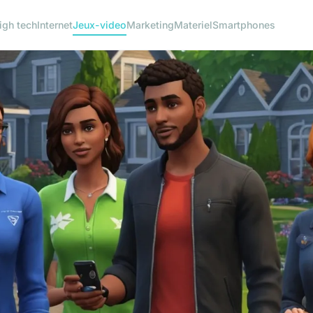
igh tech
Internet
Jeux-video
Marketing
Materiel
Smartphones