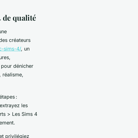
 de qualité
’une
des créateurs
c-sims-4/
, un
ures,
s pour dénicher
 réalisme,
étapes :
 extrayez les
rts > Les Sims 4
cement.
t privilégiez