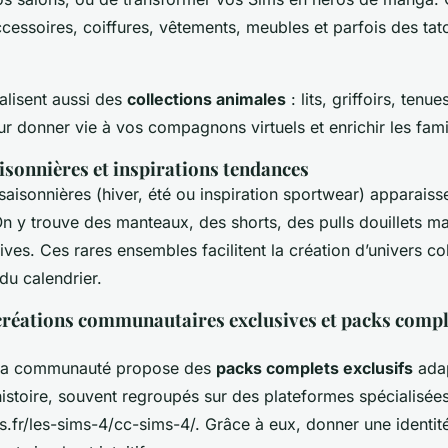
cessoires, coiffures, vêtements, meubles et parfois des ta
alisent aussi des
collections animales
: lits, griffoirs, tenu
r donner vie à vos compagnons virtuels et enrichir les fami
isonnières et inspirations tendances
saisonnières (hiver, été ou inspiration sportwear) apparaiss
n y trouve des manteaux, des shorts, des pulls douillets ma
ives. Ces rares ensembles facilitent la création d’univers c
du calendrier.
créations communautaires exclusives et packs comp
la communauté propose des
packs complets exclusifs
adap
 histoire, souvent regroupés sur des plateformes spécialis
s.fr/les-sims-4/cc-sims-4/. Grâce à eux, donner une identit