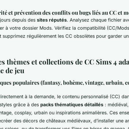
ité et prévention des conflits ou bugs liés au CC et 
jours depuis des
sites réputés
. Analysez chaque fichier av
rer à votre dossier Mods. Vérifiez la compatibilité (CC/Mods 
t supprimez régulièrement les CC obsolètes pour garder un 
es thèmes et collections de CC Sims 4 ada
e de jeu
ues populaires (fantasy, bohème, vintage, urbain, c
irectement à la demande, le contenu personnalisé (CC) da
 styles grâce à des
packs thématiques détaillés
: médiéval,
ntage, cosplay, urbain ou inspirations animalières. Ces ens
ecréer des décors de châteaux médiévaux, d’installer une 
s salons, ou de transformer vos Sims en héros de manga.