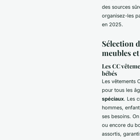
des sources sûre
organisez-les pa
en 2025.
Sélection d
meubles et
Les CC vêteme
bébés
Les vêtements C
pour tous les â
spéciaux
. Les 
hommes, enfants
ses besoins. On
ou encore du bo
assortis, garant