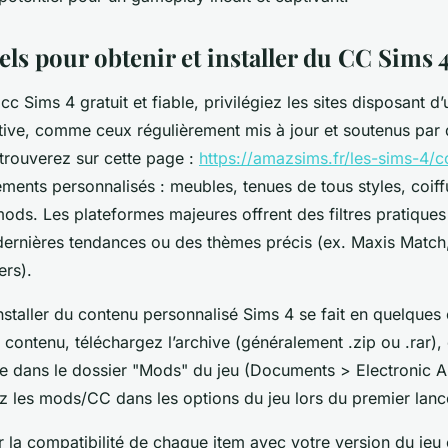
els pour obtenir et installer du CC Sims 4
cc Sims 4 gratuit et fiable, privilégiez les sites disposant d
ve, comme ceux régulièrement mis à jour et soutenus par 
trouverez sur cette page :
https://amazsims.fr/les-sims-4/c
éments personnalisés : meubles, tenues de tous styles, coiff
ods. Les plateformes majeures offrent des filtres pratique
dernières tendances ou des thèmes précis (ex. Maxis Match,
ers).
nstaller du contenu personnalisé Sims 4 se fait en quelques 
 contenu, téléchargez l’archive (généralement .zip ou .rar),
ge dans le dossier "Mods" du jeu (Documents > Electronic A
z les mods/CC dans les options du jeu lors du premier lan
r la compatibilité de chaque item avec votre version du jeu e