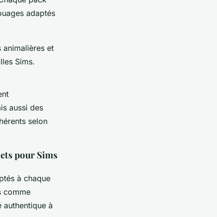
touages adaptés
es animalières et
lles Sims.
ent
is aussi des
ohérents selon
lets pour Sims
tés à chaque
ées comme
é authentique à