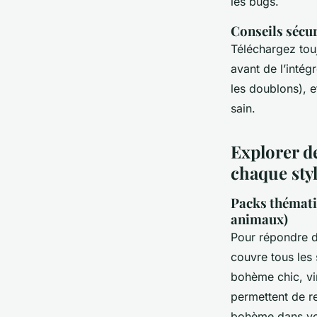
les bugs.
Conseils sécur
Téléchargez tou
avant de l’intég
les doublons), e
sain.
Explorer d
chaque styl
Packs thématiq
animaux)
Pour répondre d
couvre tous les
bohème chic, vi
permettent de r
bohème dans vo