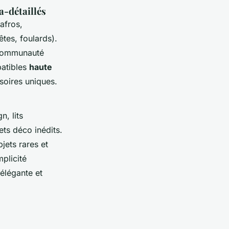
a-détaillés
afros,
êtes, foulards).
a communauté
patibles
haute
soires uniques.
n, lits
ets déco inédits.
jets rares et
mplicité
élégante et