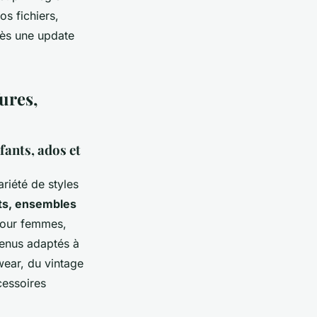
os fichiers,
près une update
ures,
ants, ados et
iété de styles
ets, ensembles
 pour femmes,
tenus adaptés à
wear, du vintage
essoires