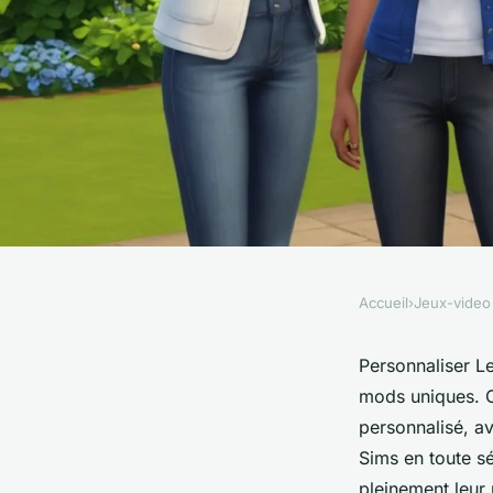
Accueil
›
Jeux-video
JEUX-VIDEO
Cc sims 4 : guide c
Personnaliser L
mods uniques. C
enrichir votre jeu
personnalisé, av
Sims en toute s
pleinement leur 