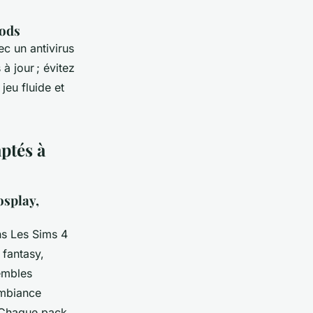
mods
ec un antivirus
à jour ; évitez
jeu fluide et
ptés à
osplay,
ns Les Sims 4
 fantasy,
embles
ambiance
 Chaque pack