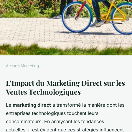
Accueil
›
Marketing
MARKETING
L’Impact du Marketing Direct sur les
Découvrez Comment le
Ventes Technologiques
Marketing Direct
Révolutionne les Ventes de
Le
marketing direct
a transformé la manière dont les
Produits Informatiques
entreprises technologiques touchent leurs
consommateurs. En analysant les tendances
Romy
•
24 avril 2025
•
5 min de lecture
actuelles, il est évident que ces stratégies influencent