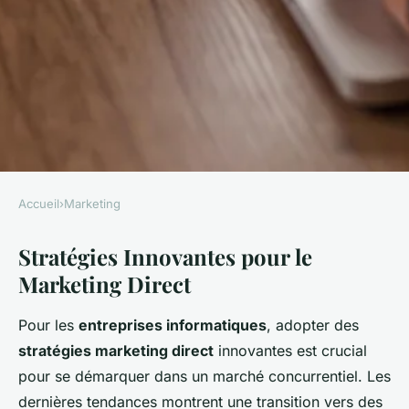
Accueil
›
Marketing
MARKETING
Stratégies Innovantes pour le
Maximisez l'Impact de Votre
Marketing Direct
Marketing Direct : Stratégies
Innovantes pour les
Pour les
entreprises informatiques
, adopter des
Entreprises Informatiques
stratégies marketing direct
innovantes est crucial
pour se démarquer dans un marché concurrentiel. Les
Romy
•
24 avril 2025
•
4 min de lecture
dernières tendances montrent une transition vers des