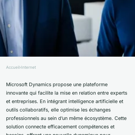
Accueil
›
Internet
INTERNET
Plateforme de mise en relation
Microsoft Dynamics propose une plateforme
innovante qui facilite la mise en relation entre experts
professionnelle microsoft
et entreprises. En intégrant intelligence artificielle et
dynamics : connectez experts
outils collaboratifs, elle optimise les échanges
et entreprises
professionnels au sein d’un même écosystème. Cette
solution connecte efficacement compétences et
Romy
•
12 juillet 2025
•
5 min de lecture