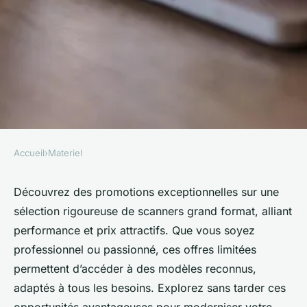
Accueil
›
Materiel
MATERIEL
Offres exceptionnelles sur les
Découvrez des promotions exceptionnelles sur une
sélection rigoureuse de scanners grand format, alliant
scanners grand format à
performance et prix attractifs. Que vous soyez
découvrir
professionnel ou passionné, ces offres limitées
permettent d’accéder à des modèles reconnus,
Romy
•
23 octobre 2025
•
7 min de lecture
adaptés à tous les besoins. Explorez sans tarder ces